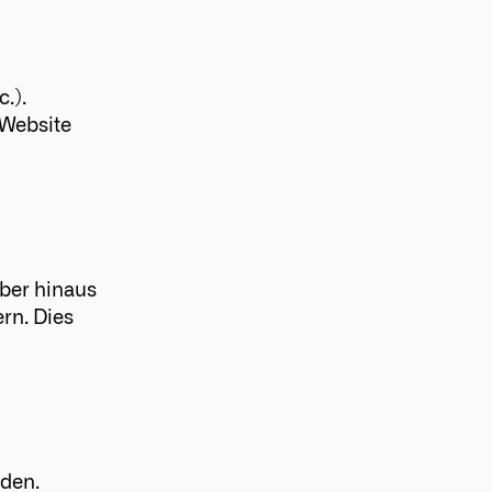
.).
 Website
über hinaus
rn. Dies
den.