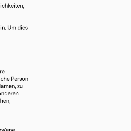
ichkeiten,
ein. Um dies
re
liche Person
Namen, zu
onderen
chen,
ezogene