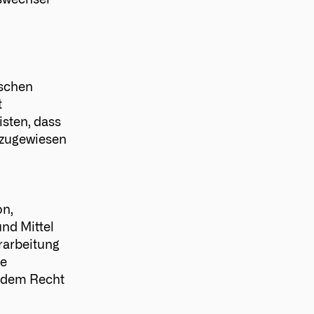
tswechsel
ischen
t
sten, dass
n zugewiesen
on,
nd Mittel
rarbeitung
he
 dem Recht