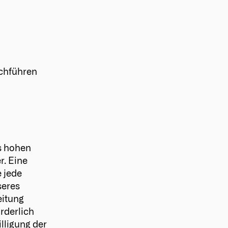
rchführen
s hohen
r. Eine
 jede
seres
eitung
rderlich
lligung der