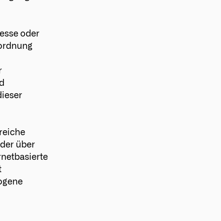
resse oder
rordnung
r
d
dieser
reiche
der über
rnetbasierte
t
zogene