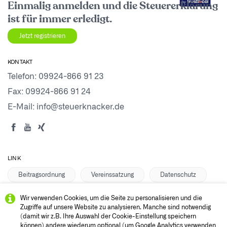
by
Einmalig anmelden und die Steuererklärung
ist für immer erledigt.
Jetzt registrieren
KONTAKT
Telefon:
09924-866 91 23
Fax: 09924-866 91 24
E-Mail:
info@steuerknacker.de
LINK
Beitragsordnung
Vereinssatzung
Datenschutz
Anmelden
Impressum
Vermittlerbereich
Wir verwenden Cookies, um die Seite zu personalisieren und die
Zugriffe auf unsere Website zu analysieren. Manche sind notwendig
(damit wir z.B. Ihre Auswahl der Cookie-Einstellung speichern
können) andere wiederum optional (um Google Analytics verwenden