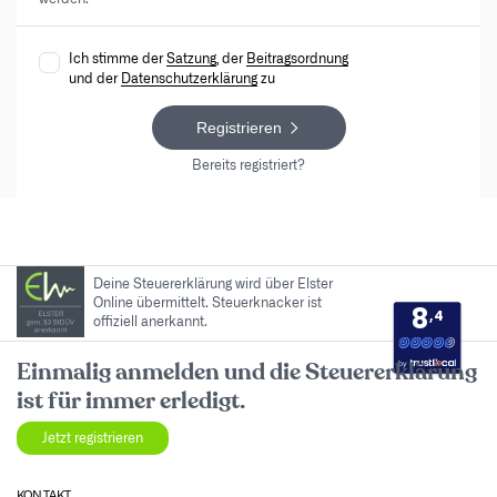
Ich stimme der
Satzung
, der
Beitragsordnung
und der
Datenschutzerklärung
zu
Registrieren
Bereits registriert?
Deine Steuererklärung wird über Elster
Online übermittelt. Steuerknacker ist
8
,4
offiziell anerkannt.
by
Einmalig anmelden und die Steuererklärung
ist für immer erledigt.
Jetzt registrieren
KONTAKT