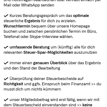
und Rückfragen beantworten
oder vertraut einfach per
Mail oder WhatsApp senden
✔️
Kurzes Beratungsgespräch um das
optimale
steuerliche
Ergebnis
für dich zu erzielen.
Wunschtermin
bequem über unsere Homepage
buchen und zwischen persönlichen Termin im Büro,
Telefonat oder Skype-Interview wählen.
✔️
umfassende Beratung
um (künftig) alle für dich
relevanten
Steuer-Spar-Möglichkeiten
auszunutzen
✔️
immer einen
genauen Überblick
über das Ergebnis
und den Stand der Bearbeitung
✔️
Überprüfung deiner Steuerbescheide auf
Richtigkeit
und ggfs. Einspruch beim Finanzamt >> du
musst dich um nichts kümmern
✔️ unser Mitgliedsbeitrag wird erst fällig, wenn wir mit
dem Steuerbescheid einverstanden sind >>
keine