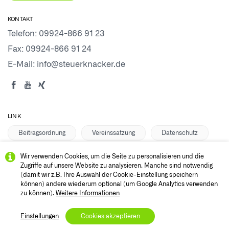
KONTAKT
Telefon:
09924-866 91 23
Fax: 09924-866 91 24
E-Mail:
info@steuerknacker.de
LINK
Beitragsordnung
Vereinssatzung
Datenschutz
Anmelden
Impressum
Vermittlerbereich
Wir verwenden Cookies, um die Seite zu personalisieren und die
Zugriffe auf unsere Website zu analysieren. Manche sind notwendig
(damit wir z.B. Ihre Auswahl der Cookie-Einstellung speichern
können) andere wiederum optional (um Google Analytics verwenden
zu können).
Weitere Informationen
Steuerknacker – Lohnsteuerhilfeverein e.V.
Kötztinger Str. 22,
94249 Bodenmais
Einstellungen
Cookies akzeptieren
Zurück nach oben