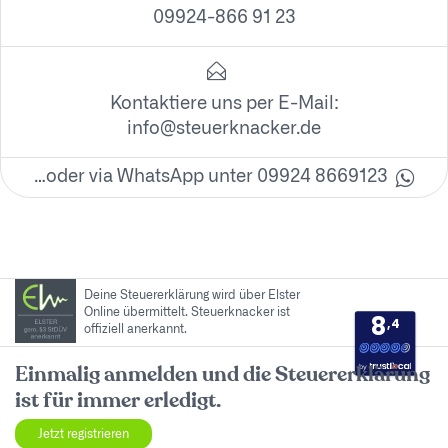
09924-866 91 23
Kontaktiere uns per E-Mail:
info@steuerknacker.de
…oder via WhatsApp unter 09924 8669123
Deine Steuererklärung wird über Elster
Online übermittelt. Steuerknacker ist
8
,4
offiziell anerkannt.
by
Einmalig anmelden und die Steuererklärung
ist für immer erledigt.
Jetzt registrieren