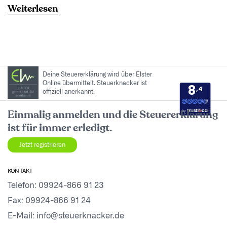
Weiterlesen
Deine Steuererklärung wird über Elster
Online übermittelt. Steuerknacker ist
8
,4
offiziell anerkannt.
by
Einmalig anmelden und die Steuererklärung
ist für immer erledigt.
Jetzt registrieren
KONTAKT
Telefon:
09924-866 91 23
Fax: 09924-866 91 24
E-Mail:
info@steuerknacker.de